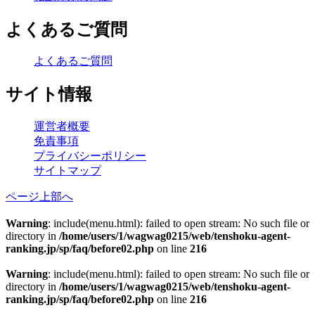
よくあるご質問
よくあるご質問
サイト情報
運営者概要
免責事項
プライバシーポリシー
サイトマップ
ページ上部へ
Warning
: include(menu.html): failed to open stream: No such file or
directory in
/home/users/1/wagwag0215/web/tenshoku-agent-
ranking.jp/sp/faq/before02.php
on line
216
Warning
: include(menu.html): failed to open stream: No such file or
directory in
/home/users/1/wagwag0215/web/tenshoku-agent-
ranking.jp/sp/faq/before02.php
on line
216